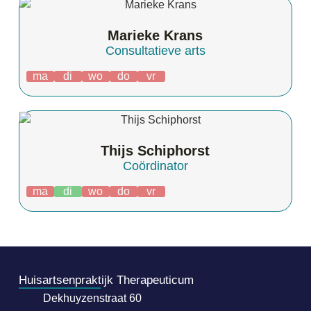
Marieke Krans
Consultatieve arts
ma
di
wo
do
vr
Thijs Schiphorst
Coördinator
ma
di
wo
do
vr
Huisartsenpraktijk Therapeuticum
Dekhuyzenstraat 60