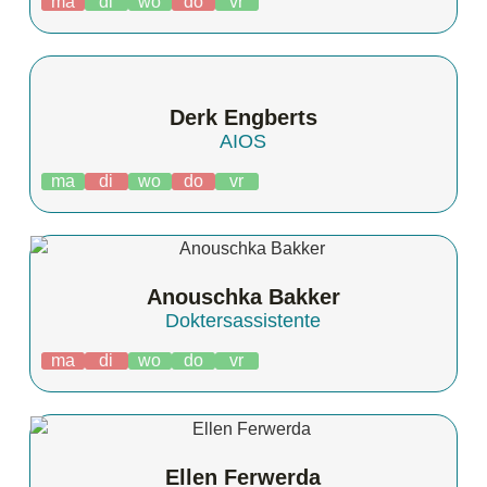
ma
di
wo
do
vr
Derk Engberts
AIOS
ma
di
wo
do
vr
Anouschka Bakker
Doktersassistente
ma
di
wo
do
vr
Ellen Ferwerda