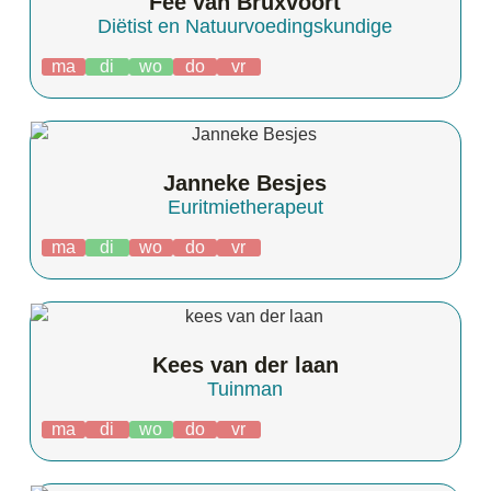
Fee van Bruxvoort
Diëtist en Natuurvoedingskundige
ma
di
wo
do
vr
Janneke Besjes
Euritmietherapeut
ma
di
wo
do
vr
Kees van der laan
Tuinman
ma
di
wo
do
vr