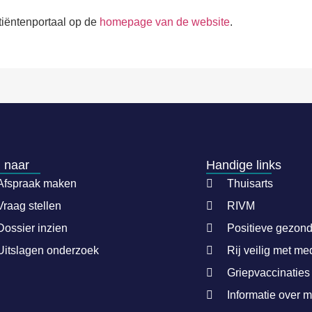
tiëntenportaal op de
homepage van de website
.
 naar
Handige links
Afspraak maken
Thuisarts
Vraag stellen
RIVM
Dossier inzien
Positieve gezon
Uitslagen onderzoek
Rij veilig met me
Griepvaccinaties
Informatie over