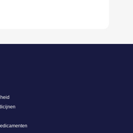
dheid
dicijnen
 medicamenten